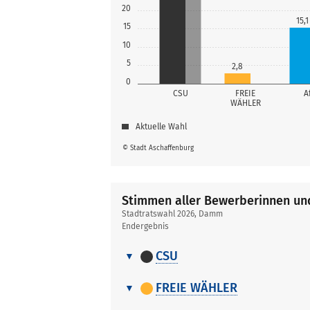
20
15,1
15
10
5
2,8
0
CSU
FREIE
A
WÄHLER
Aktuelle Wahl
© Stadt Aschaffenburg
Stimmen aller Bewerberinnen u
Stadtratswahl 2026, Damm
Endergebnis
CSU
Stimmen
Nr.
Name, Vorname
aller
FREIE WÄHLER
Bewerberinnen
Stimmen
1
Schlemmer Mar