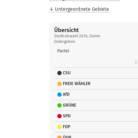
Untergeordnete Gebiete
Übersicht
Übersicht
Stadtratswahl 2026, Damm
Endergebnis
Partei
CSU
FREIE WÄHLER
AfD
GRÜNE
SPD
FDP
ÖDP