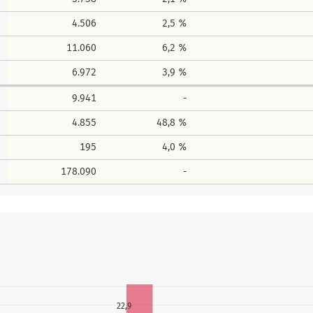
4.506
2,5 %
11.060
6,2 %
6.972
3,9 %
9.941
-
4.855
48,8 %
195
4,0 %
178.090
-
22,9