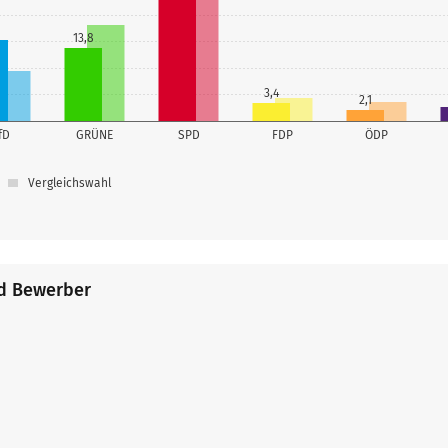
13,8
3,4
2,1
fD
GRÜNE
SPD
FDP
ÖDP
Vergleichswahl
nd Bewerber
kus