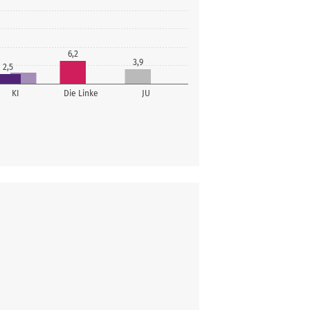
6,2
3,9
2,5
KI
Die Linke
JU
Stimmen
3.146