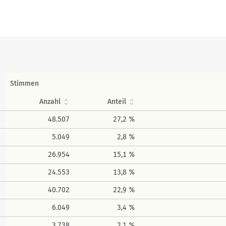
Stimmen
Anzahl
Anteil
48.507
27,2 %
5.049
2,8 %
26.954
15,1 %
24.553
13,8 %
40.702
22,9 %
6.049
3,4 %
3.738
2,1 %