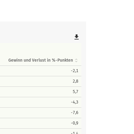
file_download
Gewinn und Verlust in %-Punkten
-2,1
2,8
5,7
-4,3
-7,6
-0,9
-1,4