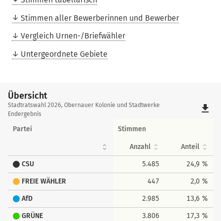
Stimmen aller Bewerberinnen und Bewerber
Vergleich Urnen-/Briefwähler
Untergeordnete Gebiete
Übersicht
Übersicht
Stadtratswahl 2026, Obernauer Kolonie und Stadtwerke
file_download
Endergebnis
Partei
Stimmen
Anzahl
Anteil
CSU
5.485
24,9 %
FREIE WÄHLER
447
2,0 %
AfD
2.985
13,6 %
GRÜNE
3.806
17,3 %