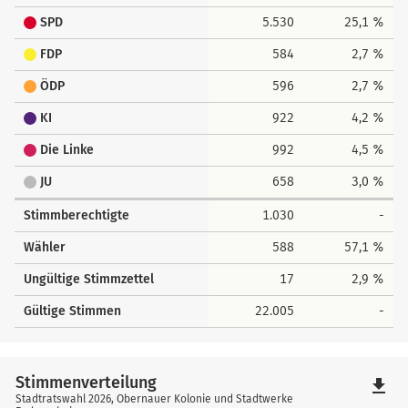
SPD
5.530
25,1 %
FDP
584
2,7 %
ÖDP
596
2,7 %
KI
922
4,2 %
Die Linke
992
4,5 %
JU
658
3,0 %
Stimmberechtigte
1.030
-
Wähler
588
57,1 %
Ungültige Stimmzettel
17
2,9 %
Gültige Stimmen
22.005
-
Stimmenverteilung
file_download
Stadtratswahl 2026, Obernauer Kolonie und Stadtwerke