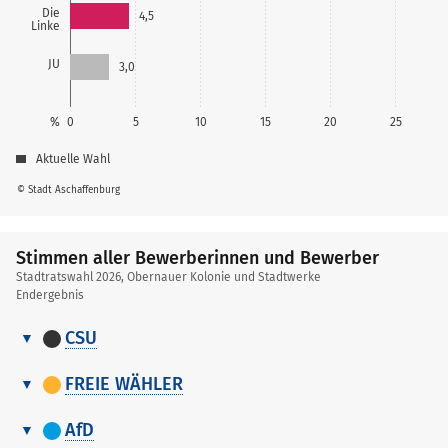
Die
4,5
Linke
JU
3,0
%
0
5
10
15
20
25
Aktuelle Wahl
© Stadt Aschaffenburg
Stimmen aller Bewerberinnen und Bewerber
Stadtratswahl 2026, Obernauer Kolonie und Stadtwerke
Endergebnis
CSU
Stimmen
Nr.
Name, Vorname
Stimmen
aller
FREIE WÄHLER
Bewerberinnen
Stimmen
1
Schlemmer Markus
424
und
Nr.
Name, Vorname
Stimmen
aller
AfD
Bewerber
Bewerberinnen
2
Euler Jessica
293