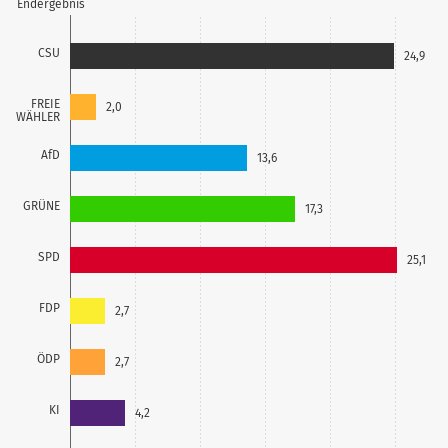
Endergebnis
CSU
24,9
FREIE
2,0
WÄHLER
AfD
13,6
GRÜNE
17,3
SPD
25,1
FDP
2,7
ÖDP
2,7
KI
4,2