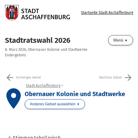
Startseite Stadt Aschaffenburg
Stadtratswahl 2026
Menü
8. März 2026, Obernauer Kolonie und Stadtwerke
Endergebnis
arrow_back
arrow_forward
Vorheriges Gebiet
Nächstes Gebiet
Stadt Aschaffenburg
place
Obernauer Kolonie und Stadtwerke
Anderes Gebiet auswählen
Stimmen tabellarisch