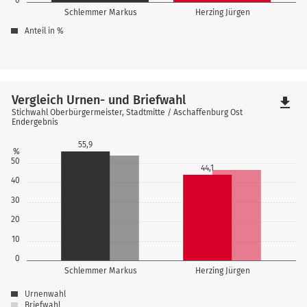
Schlemmer Markus
Herzing Jürgen
Anteil in %
Vergleich Urnen- und Briefwahl
file_download
Stichwahl Oberbürgermeister, Stadtmitte / Aschaffenburg Ost
Endergebnis
55,9
%
50
44,1
40
30
20
10
0
Schlemmer Markus
Herzing Jürgen
Urnenwahl
Briefwahl