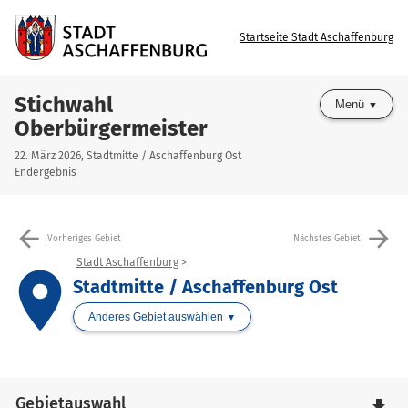
Startseite Stadt Aschaffenburg
Stichwahl
Menü
Oberbürgermeister
22. März 2026, Stadtmitte / Aschaffenburg Ost
Endergebnis
arrow_back
arrow_forward
Vorheriges Gebiet
Nächstes Gebiet
Stadt Aschaffenburg
place
Stadtmitte / Aschaffenburg Ost
Anderes Gebiet auswählen
Gebietauswahl
file_download