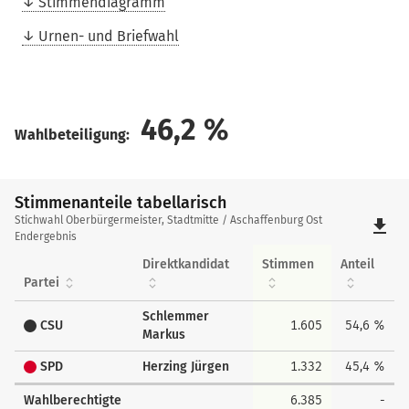
Stimmendiagramm
Urnen- und Briefwahl
46,2
%
Wahlbeteiligung:
Stimmenanteile tabellarisch
Stimmenanteile
Stichwahl Oberbürgermeister, Stadtmitte / Aschaffenburg Ost
file_download
tabellarisch
Endergebnis
Direktkandidat
Stimmen
Anteil
Partei
Schlemmer
CSU
1.605
54,6 %
Markus
SPD
Herzing Jürgen
1.332
45,4 %
Wahlberechtigte
6.385
-