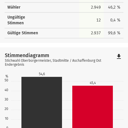
Wähler
2.949
46,2 %
Ungültige
12
0,4 %
Stimmen
Gültige Stimmen
2.937
99,6 %
Stimmendiagramm
file_download
Stichwahl Oberbürgermeister, Stadtmitte / Aschaffenburg Ost
Endergebnis
54,6
%
50
45,4
40
30
20
10
0